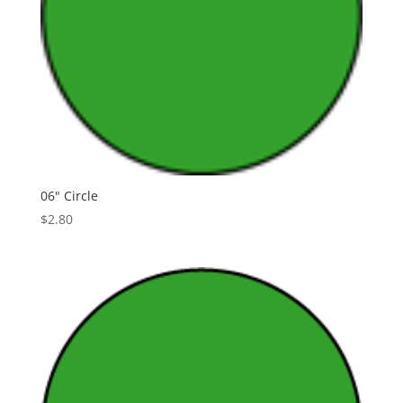
06" Circle
$
2.80